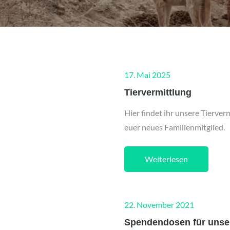
Posted
17. Mai 2025
on
Tiervermittlung
Hier findet ihr unsere Tierverm
euer neues Familienmitglied.
Weiterlesen
Posted
22. November 2021
on
Spendendosen für unse