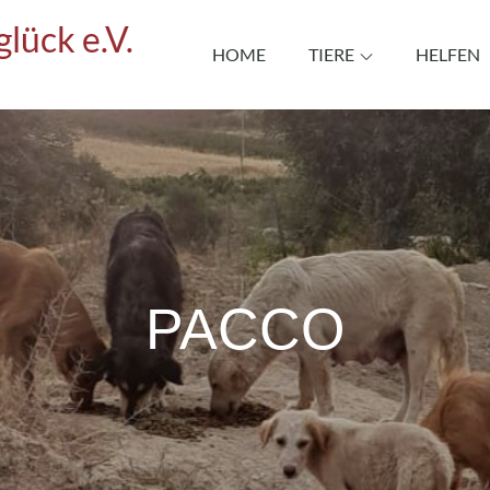
lück e.V.
HOME
TIERE
HELFEN
PACCO