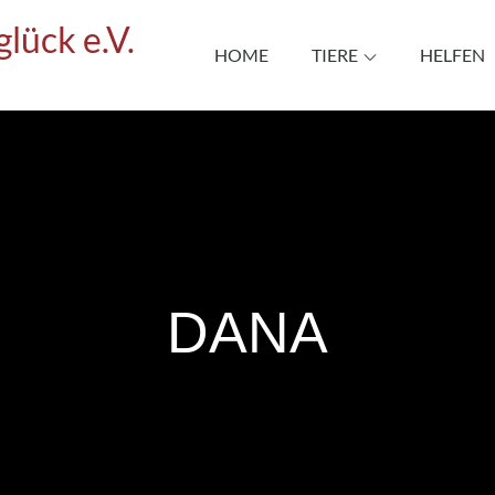
lück e.V.
HOME
TIERE
HELFEN
DANA