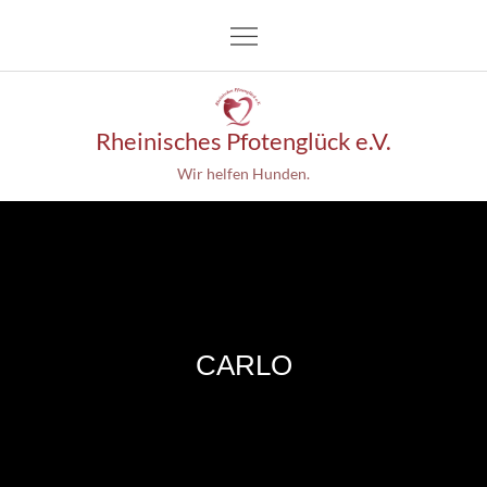
Skip
to
content
Rheinisches Pfotenglück e.V.
Wir helfen Hunden.
CARLO